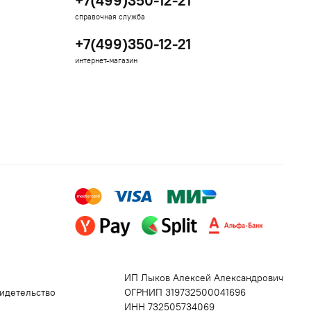
+7(499)350-12-21
справочная служба
+7(499)350-12-21
интернет-магазин
ИП Лыков Алексей Александрович
идетельство
ОГРНИП 319732500041696
ИНН 732505734069