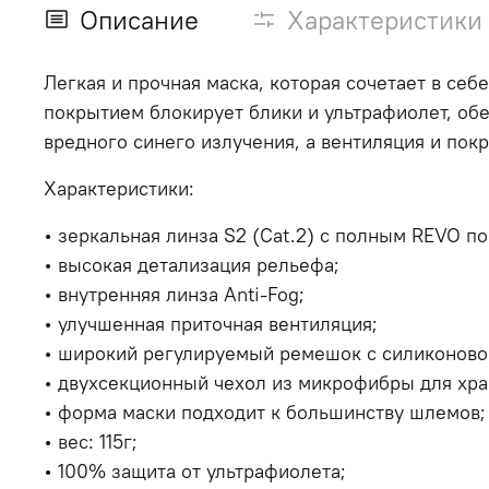
Описание
Характеристики
Легкая и прочная маска, которая сочетает в се
покрытием блокирует блики и ультрафиолет, обе
вредного синего излучения, а вентиляция и пок
Характеристики:
• з
еркальная линза S2 (Cat.2) с полным REVO по
• в
ысокая детализация рельефа;
• в
нутренняя линза Anti-Fog;
• у
лучшенная приточная вентиляция;
• ш
ирокий регулируемый ремешок с силиконово
• д
вухсекционный чехол из микрофибры для хра
• ф
орма маски подходит к большинству шлемов;
• в
ес: 115г;
•
100% защита от ультрафиолета;