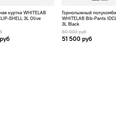
ная куртка WHITELAB
Горнолыжный полукомб
CLIP-SHELL 3L Olive
WHITELAB Bib-Pants IDC
3L Black
б
60 000 руб
 руб
51 500 руб