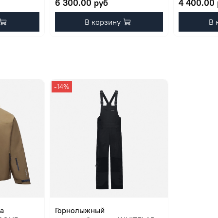
6 300.00 руб
4 400.00
В корзину
В 
-14%
а
Горнолыжный