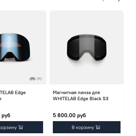
TELAB Edge
Магнитная линза для
Вс
e
WHITELAB Edge Black S3
ли
ма
 руб
5 800.00 руб
1 
корзину
В корзину