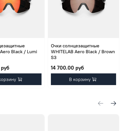
цезащитные
Очки солнцезащитные
Оч
ero Black / Lumi
WHITELAB Aero Black / Brown
WH
S3
 руб
14 700.00 руб
14
корзину
В корзину