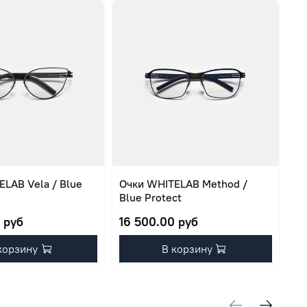
LAB Vela / Blue
Очки WHITELAB Method /
Оч
Blue Protect
Pr
 руб
16 500.00 руб
16
корзину
В корзину