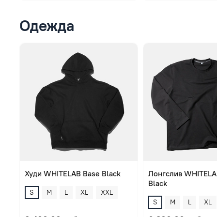
Одежда
Худи WHITELAB Base Black
Лонгслив WHITELA
Black
S
M
L
XL
XXL
S
M
L
XL