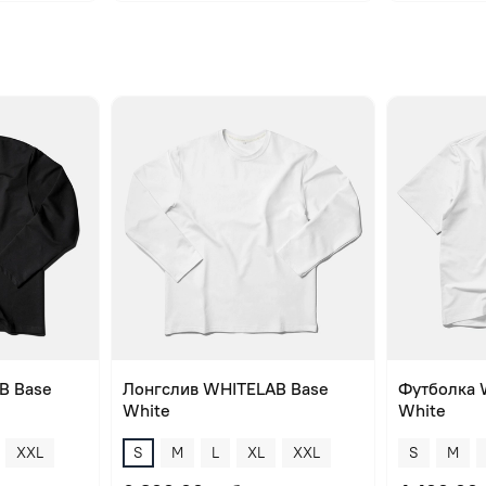
B Base
Лонгслив WHITELAB Base
Футболка 
White
White
XXL
S
M
L
XL
XXL
S
M