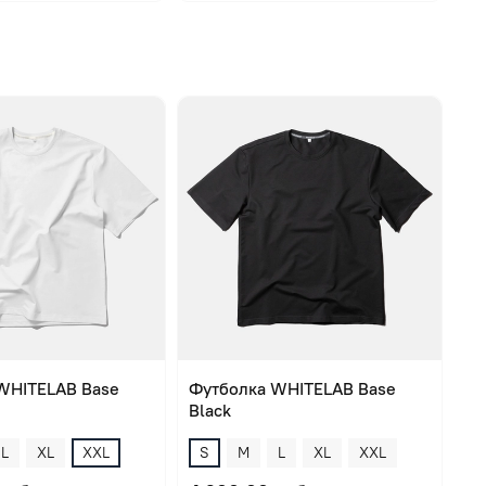
WHITELAB Base
Футболка WHITELAB Base
Black
L
XL
XXL
S
M
L
XL
XXL