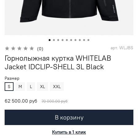
арт.
WLJBS
(0)
Горнолыжная куртка WHITELAB
Jacket IDCLIP-SHELL 3L Black
Размер
S
M
L
XL
XXL
62 500.00 руб
70 000.00 руб
В корзину
Купить в 1 клик