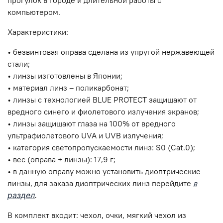
прогулок в городе и длительной работы с
компьютером.
Характеристики:
• безвинтовая оправа сделана из упругой нержавеющей
стали;
• линзы изготовлены в Японии;
• материал линз –
поликарбонат
;
• линзы с технологией BLUE PROTECT защищают от
вредного синего и фиолетового излучения экранов;
• линзы защищают глаза на 100% от вредного
ультрафиолетового UVA и UVB излучения;
• категория светопропускаемости линз: S0 (Cat.0);
• вес (оправа + линзы): 17,9 г;
• в данную оправу можно установить диоптрические
линзы, для заказа диоптрических линз перейдите
в
раздел
.
В комплект входит: чехол, очки, мягкий чехол из