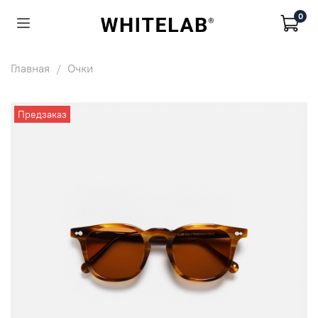
0
Главная
Очки
Предзаказ