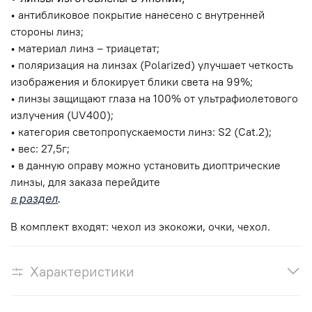
• а
нтибликовое покрытие нанесено с внутренней
стороны линз;
• м
атериал линз – триацетат;
• п
оляризация на линзах (Polarized) улучшает четкость
изображения и блокирует блики света на 99%;
• л
инзы защищают глаза на 100% от ультрафиолетового
излучения (UV400);
• к
атегория светопропускаемости линз: S2 (Cat.2);
• в
ес: 27,5г;
• в
данную оправу можно установить диоптрические
линзы, для заказа перейдите
в
раздел
.
В комплект входят: чехол из экокожи, очки, чехол.
Характеристики