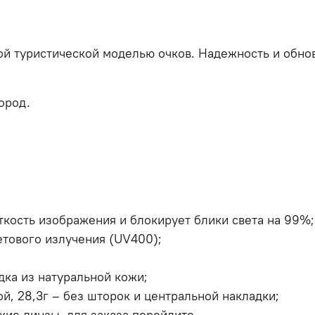
ой туристической моделью очков. Надежность и обно
ород.
еткость изображения и блокирует блики света на 99%;
етового излучения (UV400);
ка из натуральной кожи;
ой, 28,3г – без шторок и центральной накладки;
кие линзы, для заказа перейдите