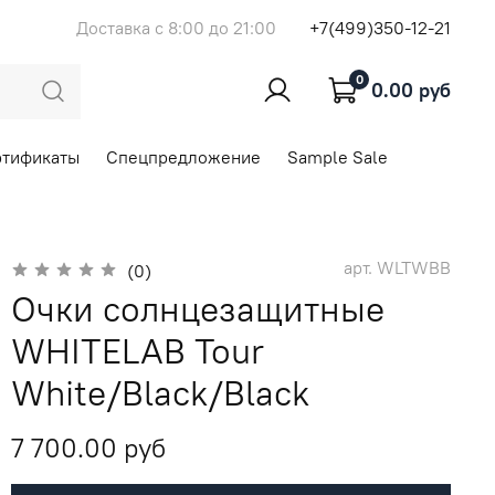
Доставка с 8:00 до 21:00
+7(499)350-12-21
0
0.00 руб
ртификаты
Спецпредложение
Sample Sale
арт.
WLTWBB
(0)
Очки солнцезащитные
WHITELAB Tour
White/Black/Black
7 700.00 руб