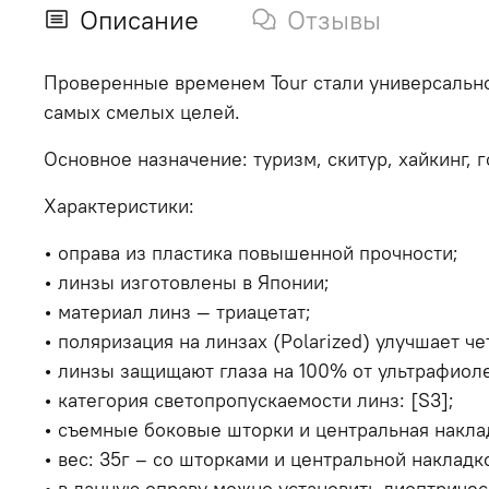
Описание
Отзывы
Проверенные временем Tour стали универсальн
самых смелых целей.
Основное назначение: туризм, скитур, хайкинг, г
Характеристики:
• о
права из пластика повышенной прочности;
• л
инзы изготовлены в Японии;
• м
атериал линз — триацетат;
• п
оляризация на линзах (Polarized) улучшает ч
• л
инзы защищают глаза на 100% от ультрафиол
• к
атегория светопропускаемости линз: [S3];
• с
ъемные боковые шторки и центральная наклад
• в
ес: 35г – со шторками и центральной накладк
• в
данную оправу можно установить диоптричес