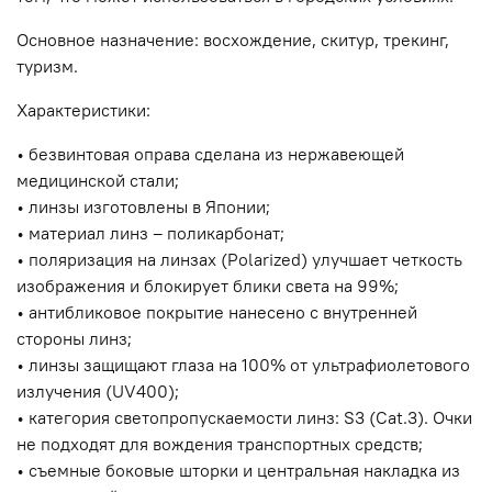
Основное назначение: восхождение, скитур, трекинг,
туризм.
Характеристики:
• б
езвинтовая оправа сделана из нержавеющей
медицинской стали;
• л
инзы изготовлены в Японии;
• м
атериал линз – поликарбонат;
• поляризация на линзах (Polarized) улучшает четкость
изображения и блокирует блики света на 99%;
• а
нтибликовое покрытие нанесено с внутренней
стороны линз;
• л
инзы защищают глаза на 100% от ультрафиолетового
излучения (UV400);
• к
атегория светопропускаемости линз: S3 (Cat.3). Очки
не подходят для вождения транспортных средств;
• с
ъемные боковые шторки и центральная накладка из